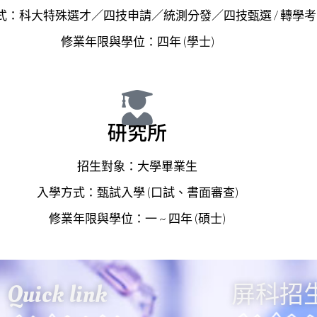
式：科大特殊選才／四技申請／統測分發／四技甄選 / 轉學考
料
修業年限與學位：四年 (學士)
mall
ings
研究所
great
招生對象：大學畢業生
gs
入學方式：甄試入學 (口試、書面審查)
修業年限與學位：一 ~ 四年 (碩士)
Quick link
屏科招