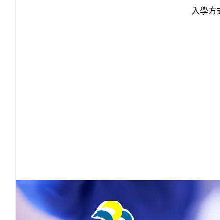
入學方
From s
beginn
comes 
thin