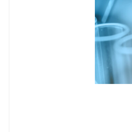
偉大
渺小
物始