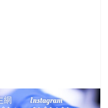
Instagram
生網