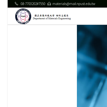
08-7703202#7550
materials@mail.npust.edu.tw