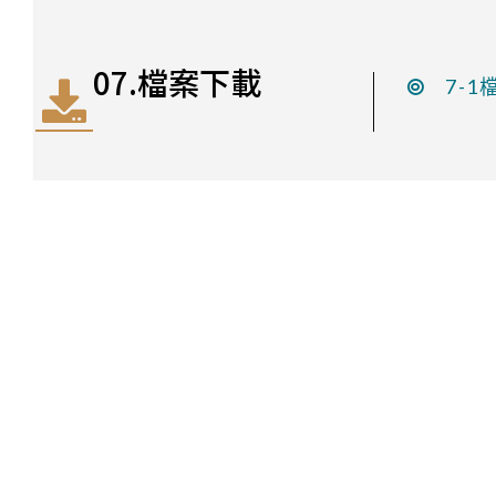
07.檔案下載
7-
912301 屏東縣內埔鄉老埤村學府路1號
08-7703202轉7550
08-7740552
materials@mail.npust.edu.tw