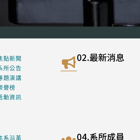
02.最新消息
.焦點新聞
.系所公告
.專題演講
.榮譽榜
.活動資訊
04.系所成員
.本系沿革