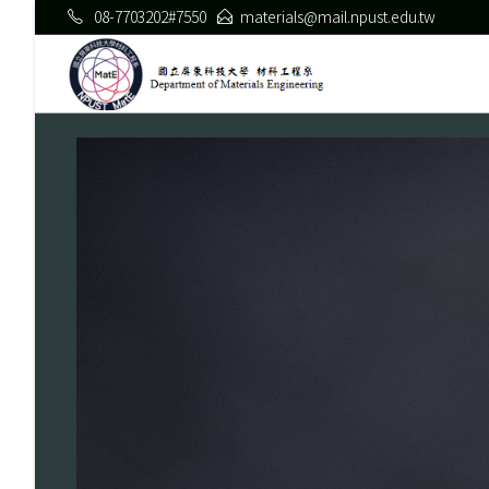
08-7703202#7550
materials@mail.npust.edu.tw