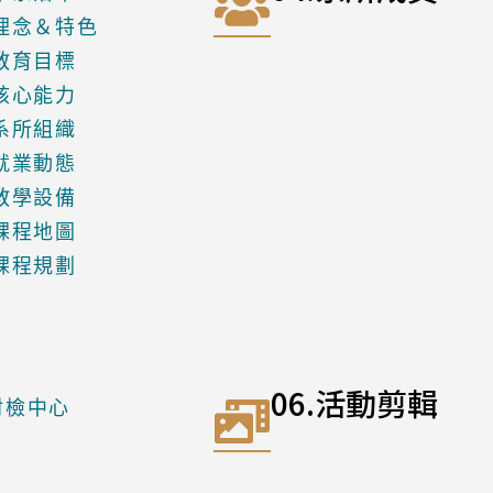
.理念＆特色
.教育目標
.核心能力
.系所組織
.就業動態
.教學設備
.課程地圖
.課程規劃
06.活動剪輯
1材檢中心