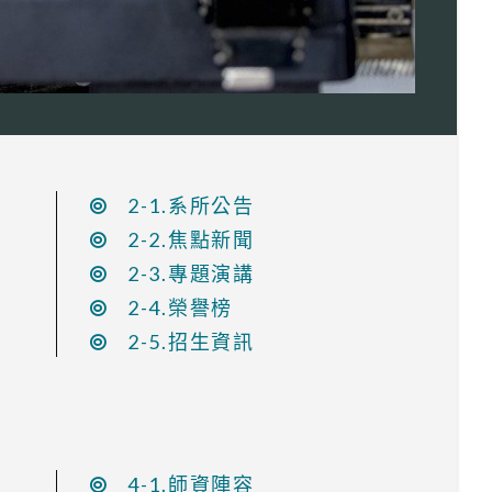
2-1.系所公告
2-2.焦點新聞
2-3.專題演講
2-4.榮譽榜
2-5.招生資訊
4-1.師資陣容