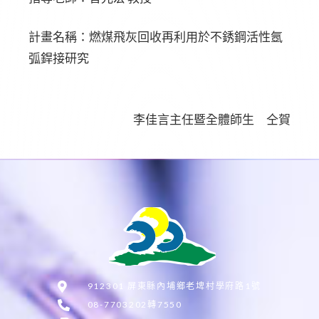
計畫名稱：燃煤飛灰回收再利用於不銹鋼活性氬
弧銲接研究
李佳言主任暨全體師生 仝賀
912301 屏東縣內埔鄉老埤村學府路1號
08-7703202轉7550