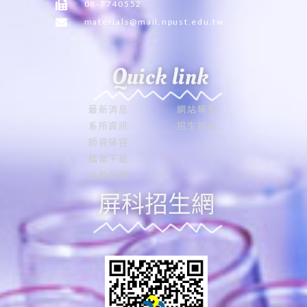
08-7740552
materials@mail.npust.edu.tw
Quick link
最新消息
網站導覽
系所資訊
招生資訊
師資陣容
檔案下載
活動剪輯
屏科招生網