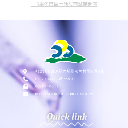
113學年度碩士甄試面試時間表
912301 屏東縣內埔鄉老埤村學府路1號
08-7703202轉7550
08-7740552
materials@mail.npust.edu.tw
Quick link