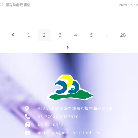
留言功能已關閉
2025-05-12
1
2
3
4
5
...
28
912301 屏東縣內埔鄉老埤村學府路1號
08-7703202轉7550
08-7740552
materials@mail.npust.edu.tw